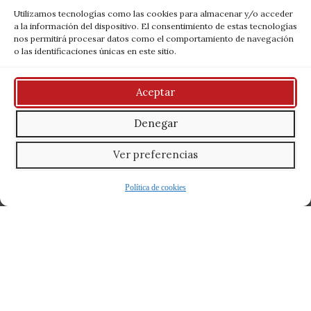
Utilizamos tecnologías como las cookies para almacenar y/o acceder
a la información del dispositivo. El consentimiento de estas tecnologías
nos permitirá procesar datos como el comportamiento de navegación
o las identificaciones únicas en este sitio.
Aceptar
Hablemos 👋
Denegar
No dudes en hacernos llegar tu reserva. Para reservar
Ver preferencias
una mesa individual, grupal, pedir comida para llevar o
hacer un regalo, usa los siguientes formularios o llámanos:
Política de cookies
932 65 63 09
Reserva tu mesa:
Hasta 12 personas